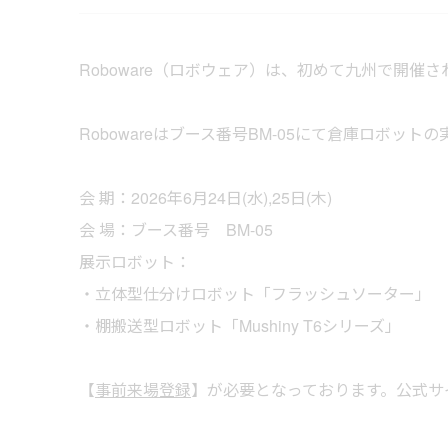
Roboware（ロボウェア）は、初めて九州で開
Robowareはブース番号BM-05にて倉庫ロボット
会 期：2026年6⽉24日(水),25日(木)
会 場：ブース番号 BM-05
展示ロボット：
・立体型仕分けロボット「フラッシュソーター」
・棚搬送型ロボット「Mushiny T6シリーズ」
【
事前来場登録
】が必要となっております。公式サ